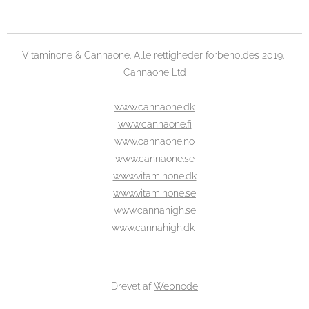
Vitaminone & Cannaone. Alle rettigheder forbeholdes 2019.
Cannaone Ltd
www.cannaone.dk
www.cannaone.fi
www.cannaone.no
www.cannaone.se
www.vitaminone.dk
www.vitaminone.se
www.cannahigh.se
www.cannahigh.dk
Drevet af
Webnode